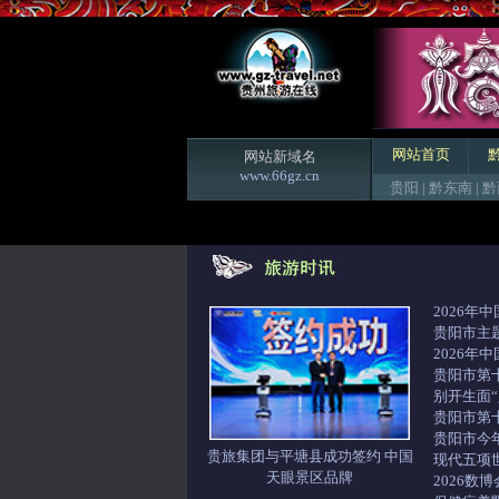
网站首页
网站新域名
www.66gz.cn
贵阳
|
黔东南
|
黔
2026年
贵阳市主
2026年
贵阳市第
别开生面“
贵阳市第
贵阳市今
贵旅集团与平塘县成功签约 中国
现代五项
天眼景区品牌
2026数