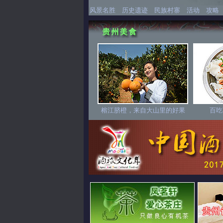
风景名胜
历史遗迹
民族村寨
活动
攻略
榕江脐橙，来自大山里的好果
百吃