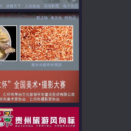
韵
涉摄天下
人在旅途
高清黔图
电子杂志
黔之味
|
食文化
|
特色店
”
雅水水碾寿米溯源