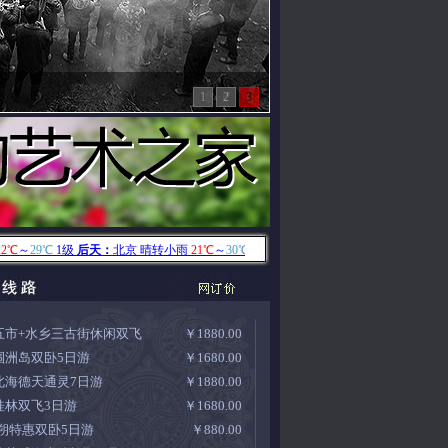
1
2
3
五市+水乡三古街休闲双飞
￥1880.00
涠洲岛双卧5日游
￥1680.00
北海德天通灵7日游
￥1880.00
桂林双飞3日游
￥1680.00
/朔特惠双卧5日游
￥880.00