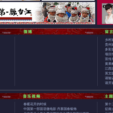
+more
+more
乡村
贵州
多彩
项目
宣传
黄果
江西
英文
请验
请开通
+more
+more
春暖花开的时候
第十
中国第一部苗语微电影 丹寨国春银饰
征南