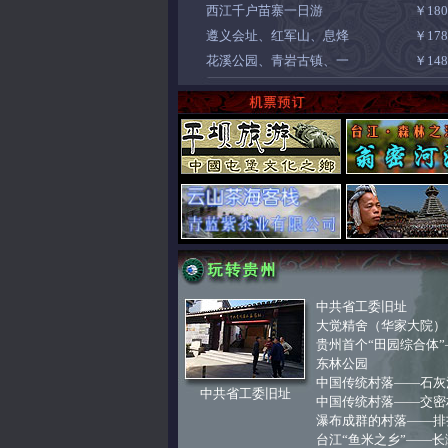
西江千户苗寨一日游
￥18
遵义会址、红军山、息烽
￥17
花溪公园、青岩古镇、一
￥14
中共省工委旧址
大觉精舍（华家大院）
贵州首个“田园综合体”
东林公园
中国传统村落——石灰
中共省工委旧址
中国传统村落——交密
瀑布成群的村落——排
台江“鱼米之乡”——长