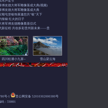
高吊芦笙节
寨傅友德大将军雕像落成大典(视频)
寨傅友德大将军雕像落成大典
安顺屯堡银饰展邀您共“银”天下
的辣椒 红火的日子
大将军傅友德雕像奠基仪式
代新征程·共创多彩贵州新未来——贵
四川松潘小九寨--
雪山梁云海
780号-1
贵公网安备 52010302000380号
码：550001