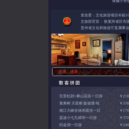
保健疗养
发改委：文化旅游项目补贴10
文旅部官宣： 恢复跨省区市
贵州省文化和旅游厅直属事业
交通
违章
百里杜鹃+彝山花谷一日游
￥21
黄果树 天星桥 陡坡塘 纯
￥33
南江大峡谷休闲观光一日
￥17
荔波小七孔精华一日游
￥37
织金洞一日游
￥24