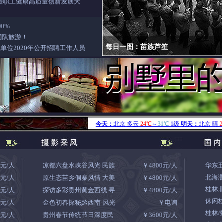
暨职工健康高质量创新发展大
0%
团队旅游！
每日一图：苗寨美景入画来
单位2020年公开招聘工作人员
8元/人
凉都六盘水峡谷风光 民族
￥4800元/人
华东
北海
8元/人
原生态苗乡侗寨风情 大美
￥4800元/人
桂林
8元/人
探访多彩贵州黄金西线 寻
￥4800元/人
休闲
0元/人
金色初春探秘黔西南-风光
￥电询
桂林
8元/人
贵州春节传统节日深度民
￥3600元/人