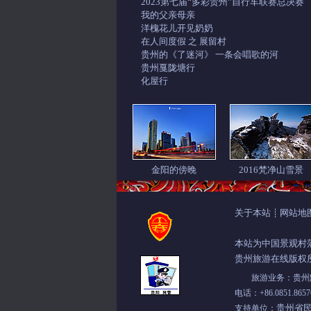
2023第七届“多彩贵州”自行车联赛总决赛
我的父亲母亲
洋槐花儿开见奶奶
在人间度假 之 展留村
贵州的《了迷河》 一条会唱歌的河
贵州戛陇塘行
化屋行
金阳的傍晚
2016梵净山雪景
关于本站
网站地
┊
本站为中国景观村
贵州旅游在线版权
旅游业务：贵州黔中
电话：+86.0851.8
贵州省
支持单位：