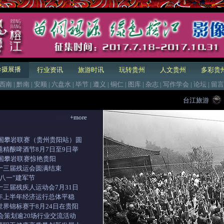
黔摄展播
行业资讯
旅游时讯
玩转贵州
人文贵州
多彩贵
西南
|
黔南
|
安顺
|
六盘水
|
毕节
|
遵义
|
铜仁
|
图库
|
杂志
|
写作学会
|
论坛
|
留言
台江旅游
+more
中国攀岩联赛（贵州贵阳站）圆
题精酿啤酒节8月7日至9日举
中国攀岩联赛惊艳贵阳
十三届残运会圆满结束
八一”建军节
十三届残疾人运动会7月31日
年上半年经济运行总体平稳
世界锦标赛于8月24日在贵阳
博会策划逾20场行业交流活动