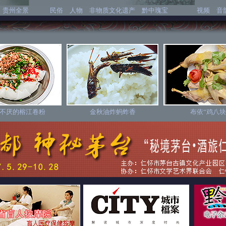
贵州全景
民俗
人物
非物质文化遗产
黔中瑰宝
视频
音
不厌的榕江卷粉
金秋油炸蚂蚱香
布依“鸡八块