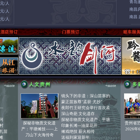
青岛
0元/人
南昌
8元/人
南昌
8元/人
镜头下的非遗：深山苗寨的
蒙正苗族尊"孟获·尤抄"
—
夜郎竹王研究会举行首次孟
深山奇葩 文化遗存
河
探秘非物质文化遗产：平塘
探秘非物质文化遗
贵州省
村
印象长滩---油菜花开
产：平塘傩技——上
2026
扎苗
傩戏绝技 薪火相传
刀山下火海传奇
滩
送福到家迎新年