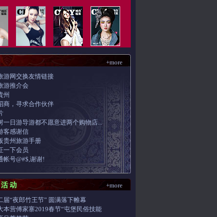
+more
旅游网交换友情链接
旅游推介会
貴州
招商，寻求合作伙伴
片
树一日游导游都不愿意进两个购物店...
游客感谢信
版贵州旅游手册
证一下会员
帐号@#$,谢谢!
+more
二届“夜郎竹王节” 圆满落下帷幕
大本营傅家寨2019春节“屯堡民俗技能