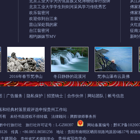
北京工业大学为芳佤苗族文化博物馆举行授牌
从江
北京工业大学学生到剑河采风学习传统秀艺
傅家
欢乐翁密河
傅家
欢迎你到台江来
首届
苗山深处我的家
火红
台江翁密河
征南
相约姊妹节MV
新时
2016年春节梵净山
冬日静静的花溪河
梵净山瀑布云及佛
图
广告服务
隐私保护
招贤纳士
合作伙伴
网站团队
帐号信息
┊
┊
┊
┊
┊
┊
落和经典村落景观评选申报贵州工作站
所有
未经书面授权不得转载 法律顾问：腾辉律师事务所
黔ICP备10200
行旅行社 旅行社许可证号：L-GZ00397
网站备案编号：
6576126 传真：+86.0851.86581256 地址：贵阳市南明区晒田坝路鸿源居6栋17号 邮政编
民主建国会
贵州省写作学会
贵州省艺术摄影学会