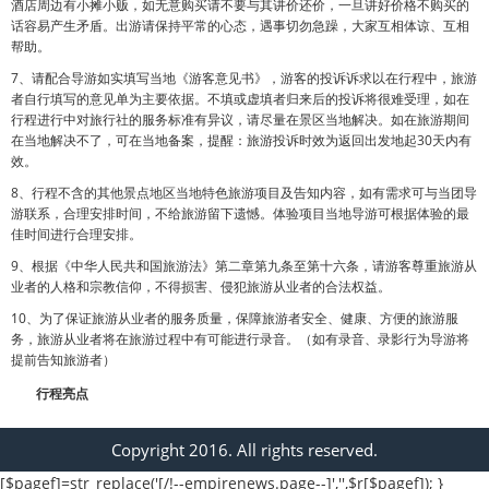
酒店周边有小摊小贩，如无意购买请不要与其讲价还价，一旦讲好价格不购买的
话容易产生矛盾。出游请保持平常的心态，遇事切勿急躁，大家互相体谅、互相
帮助。
7、请配合导游如实填写当地《游客意见书》，游客的投诉诉求以在行程中，旅游
者自行填写的意见单为主要依据。不填或虚填者归来后的投诉将很难受理，如在
行程进行中对旅行社的服务标准有异议，请尽量在景区当地解决。如在旅游期间
在当地解决不了，可在当地备案，提醒：旅游投诉时效为返回出发地起30天内有
效。
8、行程不含的其他景点地区当地特色旅游项目及告知内容，如有需求可与当团导
游联系，合理安排时间，不给旅游留下遗憾。体验项目当地导游可根据体验的最
佳时间进行合理安排。
9、根据《中华人民共和国旅游法》第二章第九条至第十六条，请游客尊重旅游从
业者的人格和宗教信仰，不得损害、侵犯旅游从业者的合法权益。
10、为了保证旅游从业者的服务质量，保障旅游者安全、健康、方便的旅游服
务，旅游从业者将在旅游过程中有可能进行录音。（如有录音、录影行为导游将
提前告知旅游者）
行程亮点
Copyright 2016. All rights reserved.
[$pagef]=str_replace('[/!--empirenews.page--]','',$r[$pagef]); }