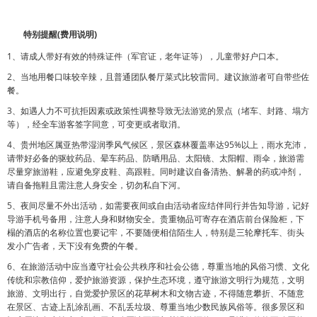
特别提醒(费用说明)
1、请成人带好有效的特殊证件（军官证，老年证等），儿童带好户口本。
2、当地用餐口味较辛辣，且普通团队餐厅菜式比较雷同。建议旅游者可自带些佐
餐。
3、如遇人力不可抗拒因素或政策性调整导致无法游览的景点（堵车、封路、塌方
等），经全车游客签字同意，可变更或者取消。
4、贵州地区属亚热带湿润季风气候区，景区森林覆盖率达95%以上，雨水充沛，
请带好必备的驱蚊药品、晕车药品、防晒用品、太阳镜、太阳帽、雨伞，旅游需
尽量穿旅游鞋，应避免穿皮鞋、高跟鞋。同时建议自备清热、解暑的药或冲剂，
请自备拖鞋且需注意人身安全，切勿私自下河。
5、夜间尽量不外出活动，如需要夜间或自由活动者应结伴同行并告知导游，记好
导游手机号备用，注意人身和财物安全。贵重物品可寄存在酒店前台保险柜，下
榻的酒店的名称位置也要记牢，不要随便相信陌生人，特别是三轮摩托车、街头
发小广告者，天下没有免费的午餐。
6、在旅游活动中应当遵守社会公共秩序和社会公德，尊重当地的风俗习惯、文化
传统和宗教信仰，爱护旅游资源，保护生态环境，遵守旅游文明行为规范，文明
旅游、文明出行，自觉爱护景区的花草树木和文物古迹，不得随意攀折、不随意
在景区、古迹上乱涂乱画、不乱丢垃圾、尊重当地少数民族风俗等。很多景区和