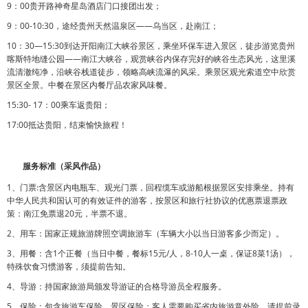
9：00贵开路神奇星岛酒店门口接团出发；
9：00-10:30，途经贵州天然温泉区——乌当区，赴南江；
10：30—15:30到达开阳南江大峡谷景区，乘坐环保车进入景区，徒步游览贵州
喀斯特地缝公园——南江大峡谷，观赏峡谷内保存完好的峡谷生态风光，这里溪
流清澈纯净，沿峡谷栈道徒步，领略高峡流瀑的风采。乘景区观光索道空中欣赏
景区全景。中餐在景区内餐厅品农家风味餐。
15:30- 17：00乘车返贵阳；
17:00抵达贵阳，结束愉快旅程！
服务标准（采风作品）
1、门票:含景区内电瓶车、观光门票，回程缆车或游船根据景区安排乘坐。持有
中华人民共和国认可的有效证件的游客，按景区和旅行社协议的优惠票退票政
策：南江免票退20元，半票不退。
2、用车：国家正规旅游牌照空调旅游车（车辆大小以当日游客多少而定）。
3、用餐：含1个正餐（当日中餐，餐标15元/人，8-10人一桌，保证8菜1汤），
特殊饮食习惯游客，须提前告知。
4、导游：持国家旅游局颁发导游证的合格导游员全程服务。
5、保险：包含旅游车保险、景区保险；客人需要购买省内旅游意外险，请提前录