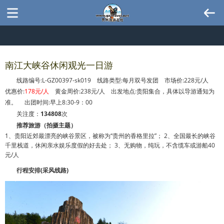
南江大峡谷休闲观光一日游
线路编号:L-GZ00397-sk019 线路类型:每月双号发团 市场价:228元/人
优惠价:
178元/人
黄金周价:238元/人 出发地点:贵阳集合，具体以导游通知为
准。 出团时间:早上8:30-9：00
关注度：
134808
次
推荐旅游（拍摄主题）
1、贵阳近郊最漂亮的峡谷景区，被称为“贵州的香格里拉”； 2、全国最长的峡谷
千里栈道，休闲亲水娱乐度假的好去处； 3、无购物，纯玩，不含缆车或游船40
元/人
行程安排(采风线路)