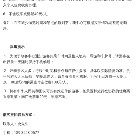
入个人信息收费办理。
6、不含缆车或游船40元/人。
备注：在不减少游览时间和景点的原则下，我中心可根据实际情况调整游览顺
序。
温馨提示
1、为便于散客中心通知游客的乘车时间及接人地点、导游和车牌号，请游客在
出行前一天随时保持手机畅通；
2、旺季景区人多，行程中时间和景点顺序仅供参考，具体以实际情况为准。贵
州号称天无三日晴，早晚温差大，请自备雨具和衣服。行程于出发前一天晚上
20：00后取消的需赔付空位费100元/人。
3、持有中华人民共和国认可的有效证件的游客，按景区和旅行社协议的优惠票
退票政策：南江免票退20元，半票不退。
散客拼团联系方式：
联系人：史先生
手机：189 8558 9677