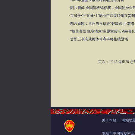
·
2026年全国滑板锦标赛在贵阳开赛
·
图片新闻 全国滑板锦标赛、全国轮滑公
·
百城千企“五省+1”房地产联展联销在贵
·
图片新闻：贵州省直机关“银龄黔行·辉映
·
“旅居贵阳 悦享清凉”主题宣传活动在贵
·
贵阳三项高规格体育赛事将接续登场
页次：1/245 每页20
关于本站
┊
网站地
本站为中国景观村落