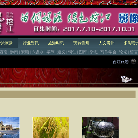
黔摄展播
行业资讯
旅游时讯
玩转贵州
人文贵州
多彩贵
西南
|
黔南
|
安顺
|
六盘水
|
毕节
|
遵义
|
铜仁
|
图库
|
杂志
|
写作学会
|
论坛
|
留言
台江旅游