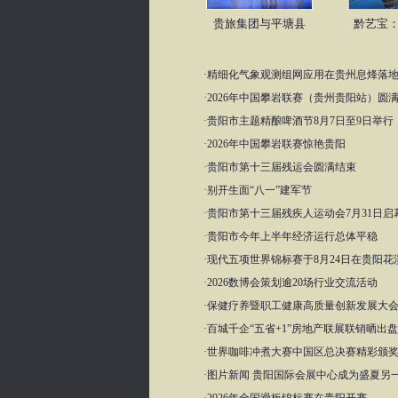
贵旅集团与平塘县
黔艺宝：
·
精细化气象观测组网应用在贵州息烽落
·
2026年中国攀岩联赛（贵州贵阳站）圆
·
贵阳市主题精酿啤酒节8月7日至9日举行
·
2026年中国攀岩联赛惊艳贵阳
·
贵阳市第十三届残运会圆满结束
·
别开生面“八一”建军节
·
贵阳市第十三届残疾人运动会7月31日启
·
贵阳市今年上半年经济运行总体平稳
·
现代五项世界锦标赛于8月24日在贵阳花
·
2026数博会策划逾20场行业交流活动
·
保健疗养暨职工健康高质量创新发展大
·
百城千企“五省+1”房地产联展联销晒出
·
世界咖啡冲煮大赛中国区总决赛精彩颁
·
图片新闻 贵阳国际会展中心成为盛夏另