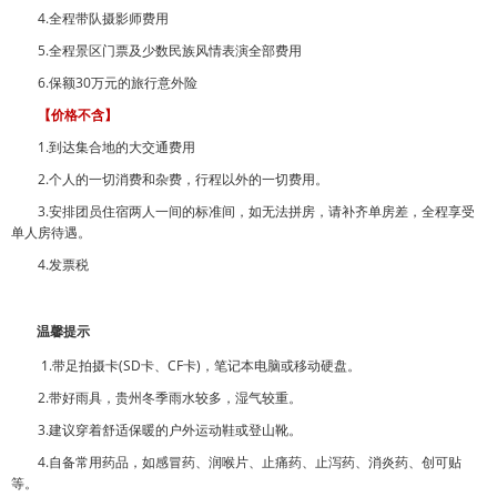
4.全程带队摄影师费用
5.全程景区门票及少数民族风情表演全部费用
6.保额30万元的旅行意外险
【价格不含】
1.到达集合地的大交通费用
2.个人的一切消费和杂费，行程以外的一切费用。
3.安排团员住宿两人一间的标准间，如无法拼房，请补齐单房差，全程享受
单人房待遇。
4.发票税
温馨提示
1.带足拍摄卡(SD卡、CF卡)，笔记本电脑或移动硬盘。
2.带好雨具，贵州冬季雨水较多，湿气较重。
3.建议穿着舒适保暖的户外运动鞋或登山靴。
4.自备常用药品，如感冒药、润喉片、止痛药、止泻药、消炎药、创可贴
等。