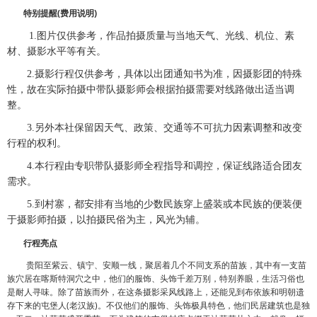
特别提醒(费用说明)
1.图片仅供参考，作品拍摄质量与当地天气、光线、机位、素
材、摄影水平等有关。
2.摄影行程仅供参考，具体以出团通知书为准，因摄影团的特殊
性，故在实际拍摄中带队摄影师会根据拍摄需要对线路做出适当调
整。
3.另外本社保留因天气、政策、交通等不可抗力因素调整和改变
行程的权利。
4.本行程由专职带队摄影师全程指导和调控，保证线路适合团友
需求。
5.到村寨，都安排有当地的少数民族穿上盛装或本民族的便装便
于摄影师拍摄，以拍摄民俗为主，风光为辅。
行程亮点
贵阳至紫云、镇宁、安顺一线，聚居着几个不同支系的苗族，其中有一支苗
族穴居在喀斯特洞穴之中，他们的服饰、头饰千差万别，特别养眼，生活习俗也
是耐人寻味。除了苗族而外，在这条摄影采风线路上，还能见到布依族和明朝遗
存下来的屯堡人(老汉族)。不仅他们的服饰、头饰极具特色，他们民居建筑也是独