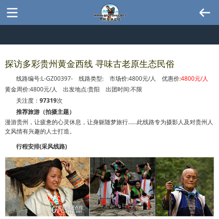
探访多彩贵州黄金西线 寻味古老原生态民俗
线路编号:L-GZ00397- 线路类型: 市场价:4800元/人 优惠价:
4800元/人
黄金周价:4800元/人 出发地点:贵阳 出团时间:不限
关注度：
97319
次
推荐旅游（拍摄主题）
漫游贵州，让疲惫的心灵休息，让身躯随梦旅行……此线路专为摄影人及对贵州人
文风情有兴趣的人士打造。
行程安排(采风线路)