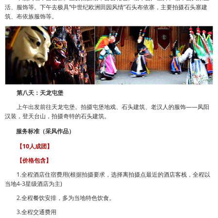
活、服饰等。下午去极具“中世纪欧洲田园风情”石头布依寨，主要拍摄石头寨建
筑、布依族服饰等。
第八天：天龙屯堡
上午出发前往天龙屯堡。拍摄屯堡地戏、石头建筑、老汉人的服饰——凤阳
汉装，登天台山，拍摄奇特的石头建筑。
服务标准（采风作品）
【10人成团】
【价格包含】
1.全程酒店住宿费用(根据拍摄要求，选择离拍摄点最近的酒店客栈，全程以
当地4-3星级酒店为主)
2.全程餐饮安排，多为当地特色饮食。
3.全程交通费用