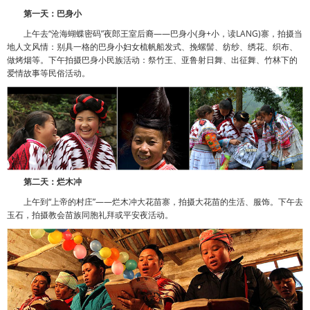
第一天：巴身小
上午去“沧海蝴蝶密码”夜郎王室后裔——巴身小(身+小，读LANG)寨，拍摄当
地人文风情：别具一格的巴身小妇女梳帆船发式、挽螺髻、纺纱、绣花、织布、
做烤烟等。下午拍摄巴身小民族活动：祭竹王、亚鲁射日舞、出征舞、竹林下的
爱情故事等民俗活动。
第二天：烂木冲
上午到“上帝的村庄”——烂木冲大花苗寨，拍摄大花苗的生活、服饰。下午去
玉石，拍摄教会苗族同胞礼拜或平安夜活动。