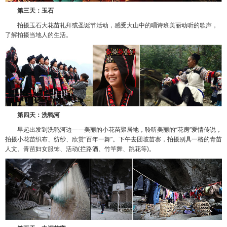
第三天：玉石
拍摄玉石大花苗礼拜或圣诞节活动，感受大山中的唱诗班美丽动听的歌声，
了解拍摄当地人的生活。
第四天：洗鸭河
早起出发到洗鸭河边——美丽的小花苗聚居地，聆听美丽的“花房”爱情传说，
拍摄小花苗织布、纺纱、欣赏“百年一舞”。下午去团坡苗寨，拍摄别具一格的青苗
人文、青苗妇女服饰、活动(拦路酒、竹竿舞、跳花等)。