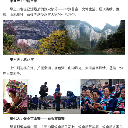
第五天：中洞苗寨
早上出发去亚洲最后的洞穴部落——中洞苗寨，火塘生活、屋顶纺纱、推
磨、山地耕种、放牧等感受洞穴人家的生活习俗。
第六天：格凸河
上午到达格凸河。拍摄穿洞，变色湖，山湖风光、大河苗寨风情、悬棺、蜘
蛛人攀岩等。
第七天：银伞苗山寨——石头布依寨
早晨到银伞苗山寨。主要拍摄银伞苗丢花包、银伞苗芦笙舞、银伞苗人家生