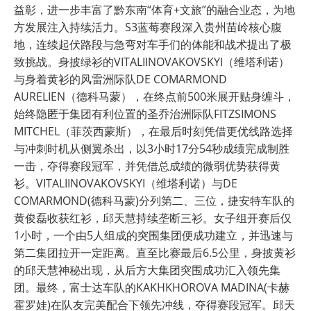
益彰，进一步丰富了黔东南“体育+文旅”的融合业态，为地
方发展注入持续活力。S3蓝莓赛段深入贵州苗岭核心腹
地，连续起伏路段与急弯对车手们的体能和战术提出了极
致挑战。身披绿衫的VITALIINOVAKOVSKYI（维塔利诺）
与身着黄衫的风雷洲际队DE COMARMOND
AURELIEN（德科马蒙），在终点前500米展开贴身缠斗，
始终隐匿于集团有利位置的圣乔治洲际队FITZSIMONS
MITCHEL（菲茨西蒙斯），在最后时刻凭借更优线路选择
与冲刺时机从侧翼杀出，以3小时17分54秒成绩完成制胜
一击，夺得赛段冠军，并凭借总成绩的微弱优势获得黄
衫。VITALIINOVAKOVSKYI（维塔利诺）与DE
COMARMOND(德科马蒙)分列第二、三位，捷安特车队的
黄俊磊收获红衫，邱天慧持续垄断三衫。女子组开赛后仅
1小时，一个由5人组成的突围集团便成功建立，并迅速与
第二集团拉开一定距离。直至比赛最后6.5公里，身披黄衫
的邱天慧神秘出现，从后方大集团突围成功汇入领先集
团。最终，富士达车队的KAKHKHOROVA MADINA(卡赫
霍罗娃)在队友完美配合下领先冲线，夺得赛段冠军。邱天