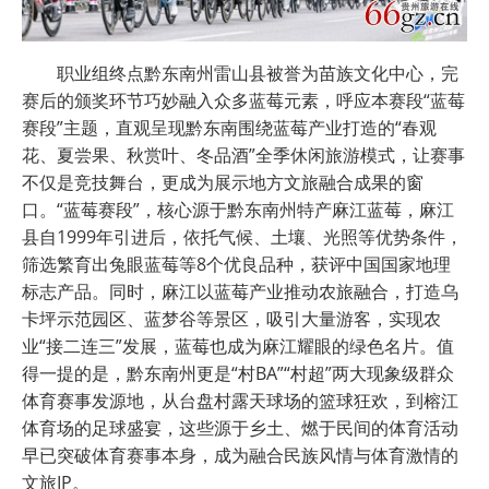
职业组终点黔东南州雷山县被誉为苗族文化中心，完
赛后的颁奖环节巧妙融入众多蓝莓元素，呼应本赛段“蓝莓
赛段”主题，直观呈现黔东南围绕蓝莓产业打造的“春观
花、夏尝果、秋赏叶、冬品酒”全季休闲旅游模式，让赛事
不仅是竞技舞台，更成为展示地方文旅融合成果的窗
口。“蓝莓赛段”，核心源于黔东南州特产麻江蓝莓，麻江
县自1999年引进后，依托气候、土壤、光照等优势条件，
筛选繁育出兔眼蓝莓等8个优良品种，获评中国国家地理
标志产品。同时，麻江以蓝莓产业推动农旅融合，打造乌
卡坪示范园区、蓝梦谷等景区，吸引大量游客，实现农
业“接二连三”发展，蓝莓也成为麻江耀眼的绿色名片。值
得一提的是，黔东南州更是“村BA”“村超”两大现象级群众
体育赛事发源地，从台盘村露天球场的篮球狂欢，到榕江
体育场的足球盛宴，这些源于乡土、燃于民间的体育活动
早已突破体育赛事本身，成为融合民族风情与体育激情的
文旅IP。