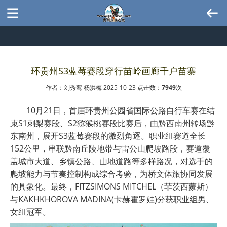
环贵州S3蓝莓赛段穿行苗岭画廊千户苗寨
作者：刘秀鸾 杨洪梅 2025-10-23 点击数：
7949
次
10月21日，首届环贵州公园省国际公路自行车赛在结
束S1刺梨赛段、S2猕猴桃赛段比赛后，由黔西南州转场黔
东南州，展开S3蓝莓赛段的激烈角逐。职业组赛道全长
152公里，串联黔南丘陵地带与雷公山爬坡路段，赛道覆
盖城市大道、乡镇公路、山地道路等多样路况，对选手的
爬坡能力与节奏控制构成综合考验，为桥文体旅协同发展
的具象化。最终，FITZSIMONS MITCHEL（菲茨西蒙斯）
与KAKHKHOROVA MADINA(卡赫霍罗娃)分获职业组男、
女组冠军。