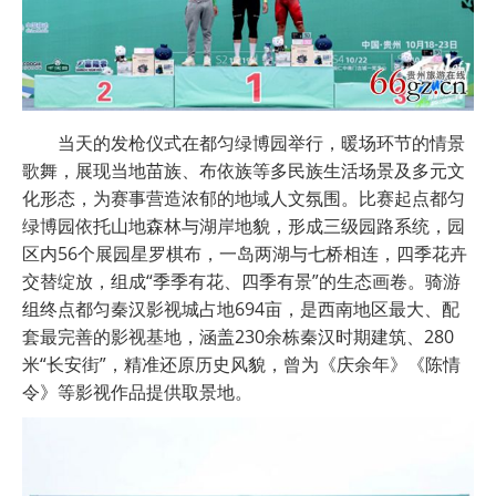
当天的发枪仪式在都匀绿博园举行，暖场环节的情景
歌舞，展现当地苗族、布依族等多民族生活场景及多元文
化形态，为赛事营造浓郁的地域人文氛围。比赛起点都匀
绿博园依托山地森林与湖岸地貌，形成三级园路系统，园
区内56个展园星罗棋布，一岛两湖与七桥相连，四季花卉
交替绽放，组成“季季有花、四季有景”的生态画卷。骑游
组终点都匀秦汉影视城占地694亩，是西南地区最大、配
套最完善的影视基地，涵盖230余栋秦汉时期建筑、280
米“长安街”，精准还原历史风貌，曾为《庆余年》《陈情
令》等影视作品提供取景地。