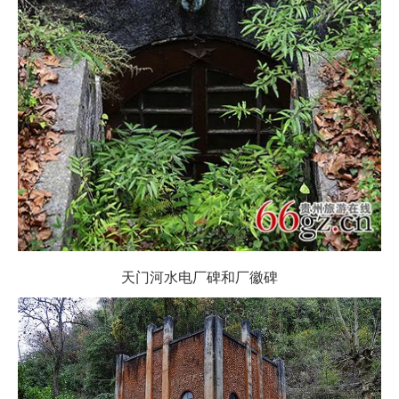
天门河水电厂碑和厂徽碑