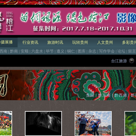
黔摄展播
行业资讯
旅游时讯
玩转贵州
人文贵州
多彩贵
西南
|
黔南
|
安顺
|
六盘水
|
毕节
|
遵义
|
铜仁
|
图库
|
杂志
|
写作学会
|
论坛
|
留言
台江旅游
贵阳
|
黔东南
|
黔西南
|
黔