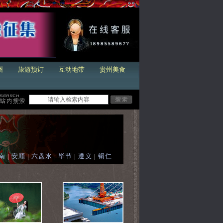
州
旅游预订
互动地带
贵州美食
南
|
安顺
|
六盘水
|
毕节
|
遵义
|
铜仁