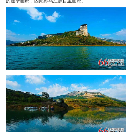
的崖壁画廊，因此称乌江源百里画廊。