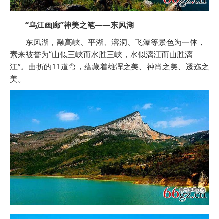
“乌江画廊”神美之笔——东风湖
东风湖，融高峡、平湖、溶洞、飞瀑等景色为一体，
素来被誉为“山似三峡而水胜三峡，水似漓江而山胜漓
江”。曲折的11道弯，蕴藏着雄浑之美、神肖之美、逶迤之
美。