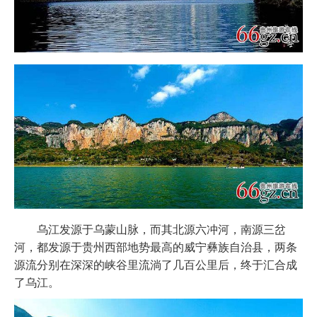
乌江发源于乌蒙山脉，而其北源六冲河，南源三岔
河，都发源于贵州西部地势最高的威宁彝族自治县，两条
源流分别在深深的峡谷里流淌了几百公里后，终于汇合成
了乌江。