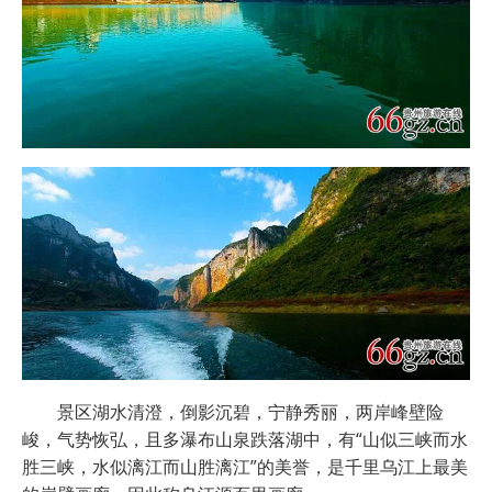
景区湖水清澄，倒影沉碧，宁静秀丽，两岸峰壁险
峻，气势恢弘，且多瀑布山泉跌落湖中，有“山似三峡而水
胜三峡，水似漓江而山胜漓江”的美誉，是千里乌江上最美