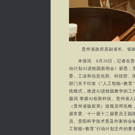
贵州省政府原副省长、省
本报讯 6月26日，记者在贵州
动计划Al进校园新闻会》获悉，
委、工业和信息化部、科技部、国
部门关于印发《“人工智能+教育
统模式，推进Al进校园教学的
题词:掌握Al创新科技。贵州省
（贵州省版权局）巡视员邓兆梅
届常委、十一届十二届委员王园
员、贵阳科学技术普及作家协会秘
工智能+教育"行动计划文件的要