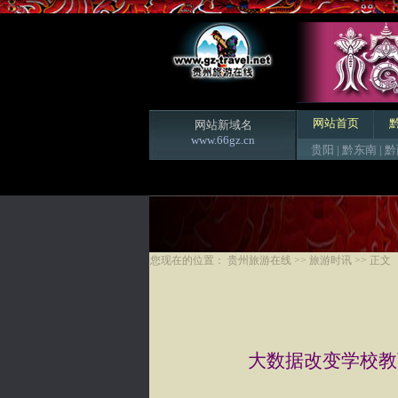
网站首页
网站新域名
www.66gz.cn
贵阳
|
黔东南
|
黔
您现在的位置：
贵州旅游在线
>>
旅游时讯
>> 正文
大数据改变学校教