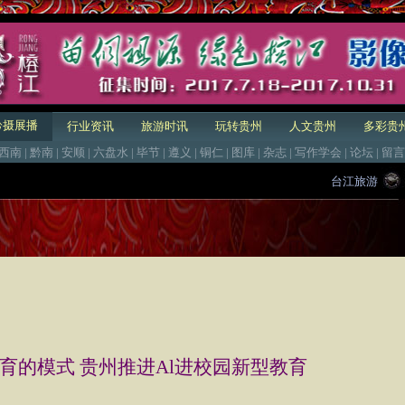
黔摄展播
行业资讯
旅游时讯
玩转贵州
人文贵州
多彩贵
西南
|
黔南
|
安顺
|
六盘水
|
毕节
|
遵义
|
铜仁
|
图库
|
杂志
|
写作学会
|
论坛
|
留言
台江旅游
育的模式 贵州推进Al进校园新型教育