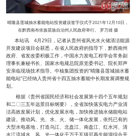
晴隆县莲城抽水蓄能电站投资建设签字仪式于2021年12月10日，
在黔西南布依族苗族自治州人民政府举行。
罗万雄 摄
本站讯 4月29日，记者从贵州省风光水火储清洁能源
开发建设项目会获悉，在省人民政府的指导下，黔西南州
政府、省发改委积极工作，中国水力发电工程学会常务副
理事长兼秘书长、国家水电规总院原党委书记、院长郑声
安亲临现场技术指导。中核集团投资的“晴隆县莲城抽水蓄
能电站”已经纳入贵州省十四五抽水蓄能中长期发展调整规
划。
根据《贵州省国民经济和社会发展第十四个五年规划
和二〇三五年远景目标纲要》，全省加快落实电力产业清
洁高效发展计划，优化发展水电，加快推进抽水储能电站
建设。推动风、光、水、火、储一体化发展，依托已有的
大型水电基地，打造乌江、北盘江、南盘江、红水河、清
水江流域水、风、光一体化千万千瓦级可再生能源综合开