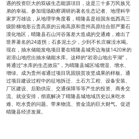
遇的投资巨大的双碳生态能源項目，这是三十多万民族兄
弟的幸福。参加现场勘察调研的著名生态记者、地理科学
家罗万雄说，从地理学角度看，晴隆县是祖国东低西高三
级阶梯地形云贵高原的云南高原和贵州高原结合部严重石
漠化地区，晴隆县石山河谷落差大造成的交通难，难出了
世界著名的24道拐；石多泥土少，少到不长庄稼没水喝。
现在，抽水储能发电项目要在晴隆县城旁边海拔1420米的
岩溶山地挖出抽水储能水库。这样的“岩溶山地出平湖”，
将通过“水库的生态效应”，为晴隆县城区域增湿、增水、
增绿。成为贵州省通过项目巩固脱贫攻坚成果的样板。通
过项目建设过程中的征地拆迁、土石方工程、设备安装、
厂区建设、后勤供应、交通保障等等产生的投资、商务交
流、就业安排，彻底解决了晴隆县城地域历史以来吃水
难、吃水贵的问题。带来物流、资金流的巨大财气。促进
晴隆县经济发展。