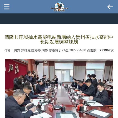
晴隆县莲城抽水蓄能电站新增纳入贵州省抽水蓄能中
长期发展调整规划
作者：田野 罗维克 隆婷婷 周静 廖洛慧子 张圣 2022-04-30 点击数：
251967
次