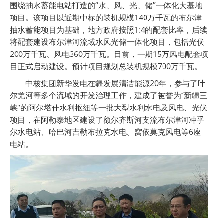
围绕抽水蓄能电站打造的“水、风、光、储”一体化大基地
项目。该项目以近期中标的装机规模140万千瓦的布尔津
抽水蓄能项目为基础，地方政府按照1:4的配套比率，后续
将配套建设布尔津河流域水风光储一体化项目，包括光伏
200万千瓦、风电360万千瓦。目前，一期15万风电配套项
目正式启动建设。预计项目规划总装机规模700万千瓦。
中核集团新华发电在疆发展清洁能源20年，参与了叶
尔羌河等多个流域的开发治理工作，建成了被誉为“新疆三
峡”的阿尔塔什水利枢纽等一批大型水利水电及风电、光伏
项目，在阿勒泰地区建设了额尔齐斯河支流布尔津河冲乎
尔水电站、哈巴河吉勒布拉克水电、窝依莫克风电等6座
电站。