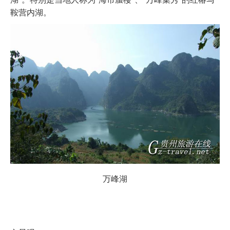
鞍营内湖。
万峰湖