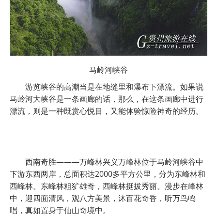
马岭河峡谷
游览峡谷的高潮当是在地缝里和瀑布下漂流。如果说
马岭河大峡谷是一条画廊的话，那么，在这条画廊中进行
漂流，则是一种既赏心悦目，又能体验惊险神奇的经历。
西南奇胜———万峰林兴义万峰林位于马岭河峡谷中
下游东西两岸，总面积达2000多平方公里，分为东峰林和
西峰林。东峰林粗犷雄奇，西峰林挺拔秀丽。漫步在峰林
中，迎四面清风，观八方美景，沐百花奇香，听万鸟鸣
唱，真如置身于仙山奇境中。