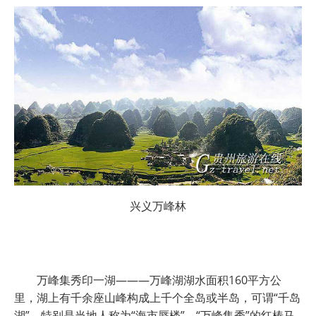
兴义万峰林
万峰集秀印一湖———万峰湖湖水面积160平方公
里，湖上有千余座山峰构成上千个全岛或半岛，可谓“千岛
湖”。特别是当地人称为“海市蜃楼”、“万峰集秀”的红椿马