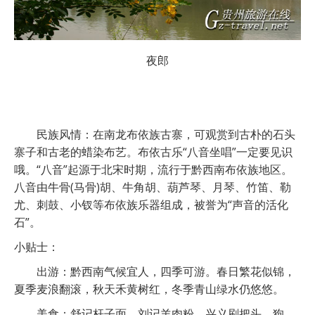
夜郎
民族风情：在南龙布依族古寨，可观赏到古朴的石头
寨子和古老的蜡染布艺。布依古乐“八音坐唱”一定要见识
哦。“八音”起源于北宋时期，流行于黔西南布依族地区。
八音由牛骨(马骨)胡、牛角胡、葫芦琴、月琴、竹笛、勒
尤、刺鼓、小钗等布依族乐器组成，被誉为“声音的活化
石”。
小贴士：
出游：黔西南气候宜人，四季可游。春日繁花似锦，
夏季麦浪翻滚，秋天禾黄树红，冬季青山绿水仍悠悠。
美食：舒记杆子面、刘记羊肉粉、兴义刷把头、狗