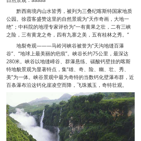
自然景观：aaaaa
黔西南境内山水皆秀，被列为三叠纪喀斯特国家地质
公园。徐霞客盛赞这里的自然景观为“天作奇画，大地一
绝”；中科院的地理专家评价为“一有黄果之壮，二有三峡
之险，三有黄龙之奇，四有九寨之美，五有桂林之秀。”
地裂奇观———马岭河峡谷被誉为“天沟地缝百瀑
谷”、“地球上最美丽的疤痕”。峡谷长约75公里，最深达
280米。峡谷以地缝嶂谷、群瀑悬练、碳酸钙壁挂的喀斯
特地貌景观为显著特点，集“雄、奇、险、幽、壮、秀、
美”为一体。峡谷景观中最为奇特的当数钙化壁瀑布群，近
百条瀑布沿这钙化崖凌空而降，飞珠溅玉，奇特壮观。