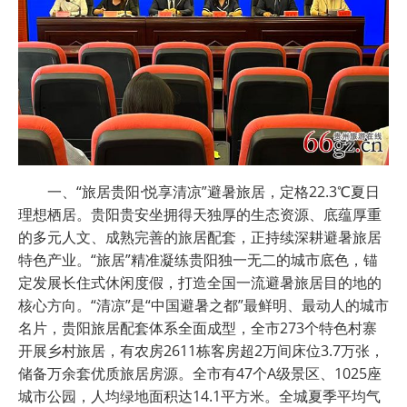
一、“旅居贵阳·悦享清凉”避暑旅居，定格22.3℃夏日
理想栖居。贵阳贵安坐拥得天独厚的生态资源、底蕴厚重
的多元人文、成熟完善的旅居配套，正持续深耕避暑旅居
特色产业。“旅居”精准凝练贵阳独一无二的城市底色，锚
定发展长住式休闲度假，打造全国一流避暑旅居目的地的
核心方向。“清凉”是“中国避暑之都”最鲜明、最动人的城市
名片，贵阳旅居配套体系全面成型，全市273个特色村寨
开展乡村旅居，有农房2611栋客房超2万间床位3.7万张，
储备万余套优质旅居房源。全市有47个A级景区、1025座
城市公园，人均绿地面积达14.1平方米。全城夏季平均气