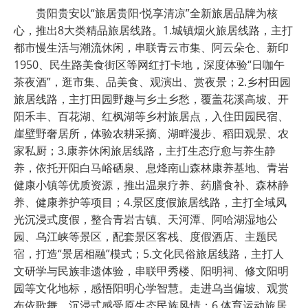
贵阳贵安以“旅居贵阳·悦享清凉”全新旅居品牌为核
心，推出8大类精品旅居线路。1.城镇烟火旅居线路，主打
都市慢生活与潮流休闲，串联青云市集、阿云朵仓、新印
1950、民生路美食街区等网红打卡地，深度体验“日咖午
茶夜酒”，逛市集、品美食、观演出、赏夜景；2.乡村田园
旅居线路，主打田园野趣与乡土乡愁，覆盖花溪高坡、开
阳禾丰、百花湖、红枫湖等乡村旅居点，入住田园民宿、
崖壁野奢居所，体验农耕采摘、湖畔漫步、稻田观景、农
家私厨；3.康养休闲旅居线路，主打生态疗愈与养生静
养，依托开阳白马峪硒泉、息烽南山森林康养基地、青岩
健康小镇等优质资源，推出温泉疗养、药膳食补、森林静
养、健康养护等项目；4.景区度假旅居线路，主打全域风
光沉浸式度假，整合青岩古镇、天河潭、阿哈湖湿地公
园、乌江峡等景区，配套景区客栈、度假酒店、主题民
宿，打造“景居相融”模式；5.文化民俗旅居线路，主打人
文研学与民族非遗体验，串联甲秀楼、阳明祠、修文阳明
园等文化地标，感悟阳明心学智慧。走进乌当偏坡、观赏
布依歌舞，沉浸式感受原生态民族风情；6.体育运动旅居