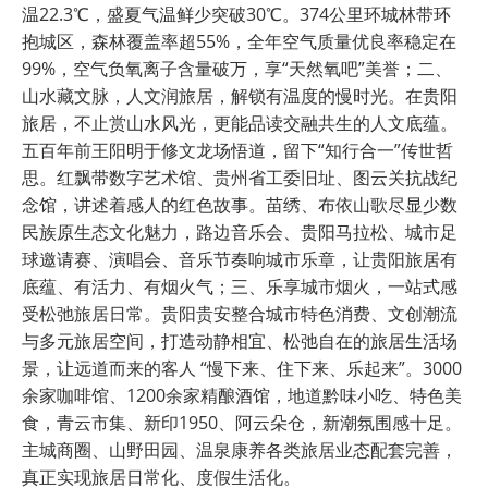
温22.3℃，盛夏气温鲜少突破30℃。374公里环城林带环
抱城区，森林覆盖率超55%，全年空气质量优良率稳定在
99%，空气负氧离子含量破万，享“天然氧吧”美誉；二、
山水藏文脉，人文润旅居，解锁有温度的慢时光。在贵阳
旅居，不止赏山水风光，更能品读交融共生的人文底蕴。
五百年前王阳明于修文龙场悟道，留下“知行合一”传世哲
思。红飘带数字艺术馆、贵州省工委旧址、图云关抗战纪
念馆，讲述着感人的红色故事。苗绣、布依山歌尽显少数
民族原生态文化魅力，路边音乐会、贵阳马拉松、城市足
球邀请赛、演唱会、音乐节奏响城市乐章，让贵阳旅居有
底蕴、有活力、有烟火气；三、乐享城市烟火，一站式感
受松弛旅居日常。贵阳贵安整合城市特色消费、文创潮流
与多元旅居空间，打造动静相宜、松弛自在的旅居生活场
景，让远道而来的客人 “慢下来、住下来、乐起来”。3000
余家咖啡馆、1200余家精酿酒馆，地道黔味小吃、特色美
食，青云市集、新印1950、阿云朵仓，新潮氛围感十足。
主城商圈、山野田园、温泉康养各类旅居业态配套完善，
真正实现旅居日常化、度假生活化。