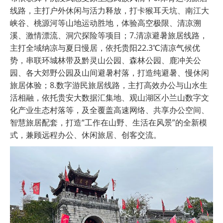
线路，主打户外休闲与活力释放，打卡猴耳天坑、南江大
峡谷、桃源河等山地运动胜地，体验高空极限、清凉溯
溪、激情漂流、洞穴探险等项目；7.清凉避暑旅居线路，
主打全域纳凉与夏日慢居，依托贵阳22.3℃清凉气候优
势，串联环城林带及黔灵山公园、森林公园、鹿冲关公
园、各大郊野公园及山间避暑村落，打造纯避暑、慢休闲
旅居体验；8.数字游民旅居线路，主打高效办公与山水生
活相融，依托贵安大数据汇集地、观山湖区小兰山数字文
化产业生态村落等，及全覆盖高速网络、共享办公空间、
智慧旅居配套，打造“工作在山野、生活在风景”的全新模
式，兼顾远程办公、休闲旅居、创客交流。