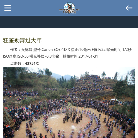
狂笙劲舞过大年
作者：吴德昌 型号:Canon EOS-1D X 焦距:16毫米 F值:F/22 曝光时间:1/2秒
ISO速度:ISO-50 曝光补偿:-0.3步骤 拍摄时间:2017-01-31
点击数：
43751
次