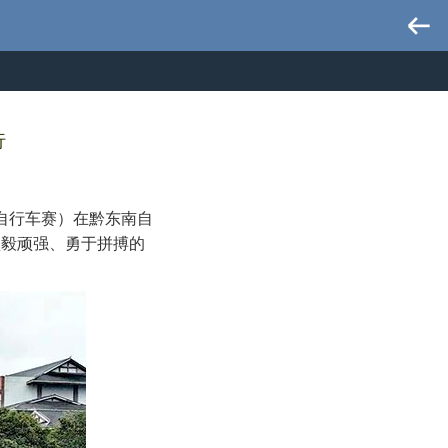
行
称自行车赛）在黔东南自
坚毅顽强、勇于拼搏的