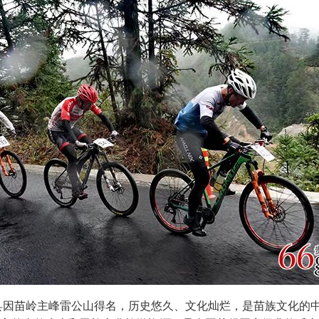
县因苗岭主峰雷公山得名，历史悠久、文化灿烂，是苗族文化的