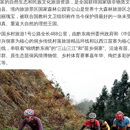
丰富的自然生态和民族文化旅游资源，是全国获得国家级非物质
的县。境内旅游景区国家森林公园雷公山是世界十大森林旅游区
绚丽瑰宝，被联合国教科文卫组织称作当今保护得最好的一块未
归真、重返大自然的理想王国。
国乡村旅游1号公路全长488公里，由黔东南州委州政府和《中
肇兴侗寨为核心的侗乡传统村落旅游精品环线和以西江苗寨为核
线，串联着“锦绣黔东南”的“三山三江”和“苗乡侗寨”。沿途有
寨群、原生态苗侗风情博物馆、乡村体育赛事嘉年华、绚烂多彩
区等。