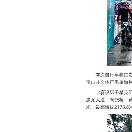
本次自行车赛由
雷山县文体广电旅游
比赛设男子精英
蚩尤大道、陶尧桥、黄
米，最高海拔2178.8