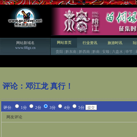
网站首页
网站新域名
行业资讯
旅游时讯
玩
www.66gz.cn
贵阳
|
黔东南
|
黔西南
|
黔南
|
安顺
|
六盘水
|
毕节
|
评论：
邓江龙 真行！
评分:
1分
2分
3分
4分
5分
网友评论