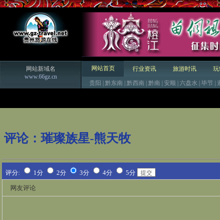
网站首页
网站新域名
行业资讯
旅游时讯
玩
www.66gz.cn
贵阳
|
黔东南
|
黔西南
|
黔南
|
安顺
|
六盘水
|
毕节
|
评论：
璀璨族星-熊天牧
评分:
1分
2分
3分
4分
5分
网友评论