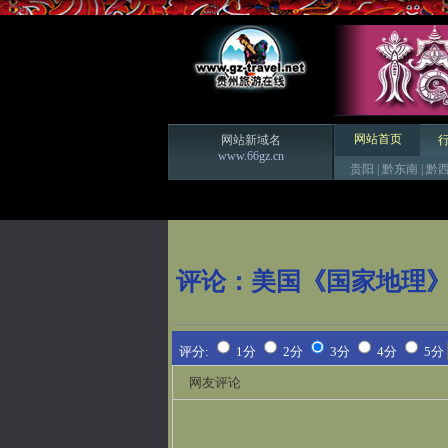
网站首页
网站新域名
www.66gz.cn
贵阳
|
黔东南
|
黔
评论：
美国《国家地理》
评分:
1分
2分
3分
4分
5分
网友评论