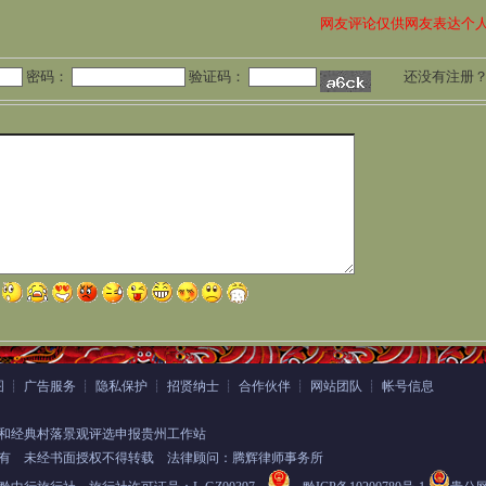
网友评论仅供网友表达个
密码：
验证码：
还没有注册
图
┊
广告服务
┊
隐私保护
┊
招贤纳士
┊
合作伙伴
┊
网站团队
┊
帐号信息
和经典村落景观评选申报贵州工作站
有
未经书面授权不得转载 法律顾问：腾辉律师事务所