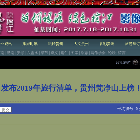
行业资讯
旅游时讯
玩转贵州
人文贵州
多彩贵州
旅游预订
西南
|
黔南
|
安顺
|
六盘水
|
毕节
|
遵义
|
铜仁
|
图库
|
杂志
|
写作学会
|
论坛
|
留言
台江旅游
发布2019年旅行清单，贵州梵净山上榜
平均得分:
0