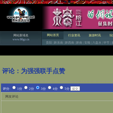
网站首页
网站新域名
行业资讯
旅游时讯
玩
www.66gz.cn
贵阳
|
黔东南
|
黔西南
|
黔南
|
安顺
|
六盘水
|
毕节
|
评论：
为强强联手点赞
评分:
1分
2分
3分
4分
5分
网友评论