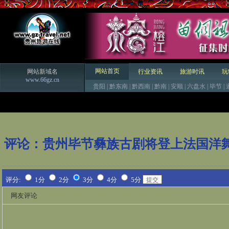
网站首页
网站新域名
行业资讯
旅游时讯
玩
www.66gz.cn
贵阳
|
黔东南
|
黔西南
|
黔南
|
安顺
|
六盘水
|
毕节
|
评论：
贵州毕节彝族古剧将登上法国洋
评分:
1分
2分
3分
4分
5分
网友评论