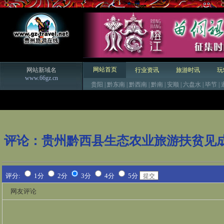
网站首页
网站新域名
行业资讯
旅游时讯
玩
www.66gz.cn
贵阳
|
黔东南
|
黔西南
|
黔南
|
安顺
|
六盘水
|
毕节
|
评论：
贵州黔西县生态农业旅游扶贫见
评分:
1分
2分
3分
4分
5分
网友评论