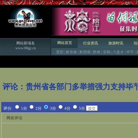
网站首页
网站新域名
行业资讯
旅游时讯
玩
www.66gz.cn
贵阳
|
黔东南
|
黔西南
|
黔南
|
安顺
|
六盘水
|
毕节
|
评论：
贵州省各部门多举措强力支持毕
评分:
1分
2分
3分
4分
5分
网友评论