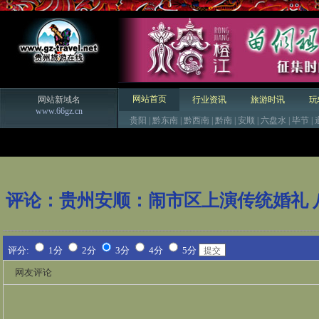
网站首页
网站新域名
行业资讯
旅游时讯
玩
www.66gz.cn
贵阳
|
黔东南
|
黔西南
|
黔南
|
安顺
|
六盘水
|
毕节
|
评论：
贵州安顺：闹市区上演传统婚礼 
评分:
1分
2分
3分
4分
5分
网友评论