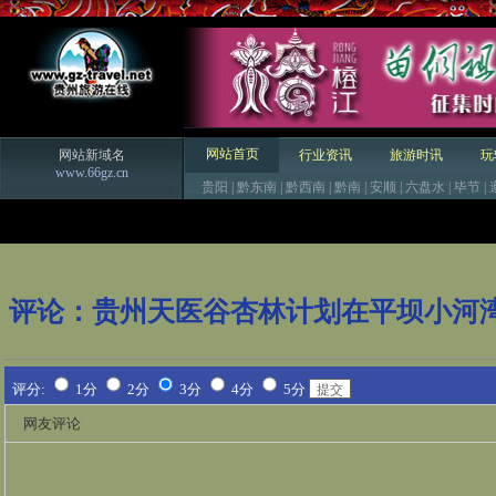
网站首页
网站新域名
行业资讯
旅游时讯
玩
www.66gz.cn
贵阳
|
黔东南
|
黔西南
|
黔南
|
安顺
|
六盘水
|
毕节
|
评论：
贵州天医谷杏林计划在平坝小河
评分:
1分
2分
3分
4分
5分
网友评论