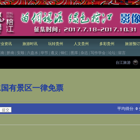
行业资讯
旅游时讯
玩转贵州
人文贵州
多彩贵州
旅游预订
西南
|
黔南
|
安顺
|
六盘水
|
毕节
|
遵义
|
铜仁
|
图库
|
杂志
|
写作学会
|
论坛
|
留言
台江旅游
水国有景区一律免票
平均得分:
0