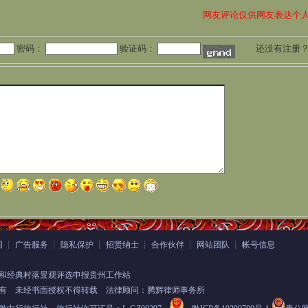
网友评论仅供网友表达个
密码：
验证码：
还没有注册
图
┊
广告服务
┊
隐私保护
┊
招贤纳士
┊
合作伙伴
┊
网站团队
┊
帐号信息
和经典村落景观评选申报贵州工作站
有
未经书面授权不得转载 法律顾问：腾辉律师事务所