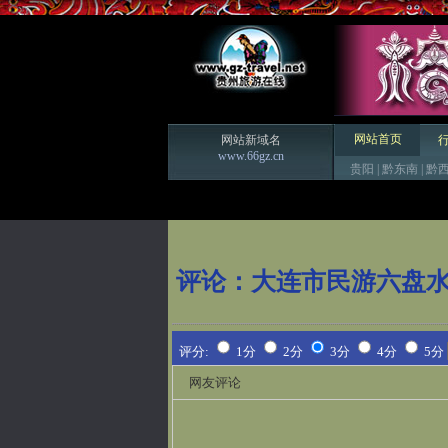
网站首页
网站新域名
www.66gz.cn
贵阳
|
黔东南
|
黔
评论：
大连市民游六盘
评分:
1分
2分
3分
4分
5分
网友评论