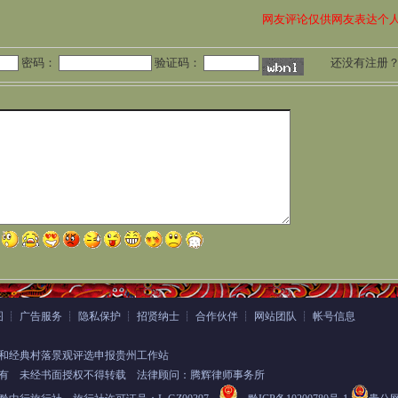
网友评论仅供网友表达个
密码：
验证码：
还没有注册
图
┊
广告服务
┊
隐私保护
┊
招贤纳士
┊
合作伙伴
┊
网站团队
┊
帐号信息
和经典村落景观评选申报贵州工作站
有
未经书面授权不得转载 法律顾问：腾辉律师事务所