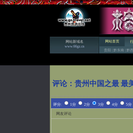
网站首页
网站新域名
www.66gz.cn
贵阳
|
黔东南
|
黔
评论：
贵州中国之最 最
评分:
1分
2分
3分
4分
5分
网友评论