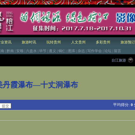
行业资讯
旅游时讯
玩转贵州
人文贵州
多彩贵州
旅游预订
西南
|
黔南
|
安顺
|
六盘水
|
毕节
|
遵义
|
铜仁
|
图库
|
杂志
|
写作学会
|
论坛
|
留言
台江旅游
美丹霞瀑布—十丈洞瀑布
平均得分:
0