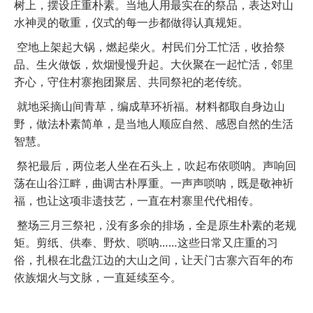
树上，摆设庄重朴素。当地人用最实在的祭品，表达对山
水神灵的敬重，仪式的每一步都做得认真规矩。
空地上架起大锅，燃起柴火。村民们分工忙活，收拾祭
品、生火做饭，炊烟慢慢升起。大伙聚在一起忙活，邻里
齐心，守住村寨抱团聚居、共同祭祀的老传统。
就地采摘山间青草，编成草环祈福。材料都取自身边山
野，做法朴素简单，是当地人顺应自然、感恩自然的生活
智慧。
祭祀最后，两位老人坐在石头上，吹起布依唢呐。声响回
荡在山谷江畔，曲调古朴厚重。一声声唢呐，既是敬神祈
福，也让这项非遗技艺，一直在村寨里代代相传。
整场三月三祭祀，没有多余的排场，全是原生朴素的老规
矩。剪纸、供奉、野炊、唢呐……这些日常又庄重的习
俗，扎根在北盘江边的大山之间，让天门古寨六百年的布
依族烟火与文脉，一直延续至今。