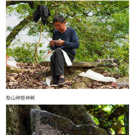
祭山神祭神树