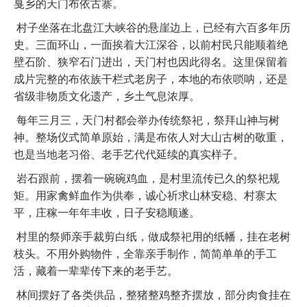
戛乡的天门布依古寨。
村子坐落在北盘江大峡谷的悬崖边上，已经有六百多年历
史。三面环山，一面挨着大江深谷，以前村民只能顺着绝
壁石阶、狭窄石门进出，天门村也因此得名。这里保留着
成片完整的布依族干栏式老房子，本地的布依唢呐，还是
省级非物质文化遗产，乡土气息浓厚。
每年三月三，天门村都会举办传统祭祀，祭拜山神与树
神。整场仪式简单原始，满是布依人对大山古树的敬重，
也是当地老习俗、老手艺代代延续的真实样子。
岩石跟前，摆着一碗碗鸡血，是村里流传已久的祭祀规
矩。用家禽鲜血作为供奉，诚心祈求山林安稳、村寨太
平，庄稼一年年丰收，日子安稳顺遂。
村里的祭师亲手裁剪白纸，做成祭祀用的纸幡，挂在老树
枝头。不用外购物件，全靠亲手制作，简简单单的手工
活，藏着一辈辈传下来的老手艺。
林间摆好了各类供品，整猪整鸡整齐摆放，部分肉食挂在