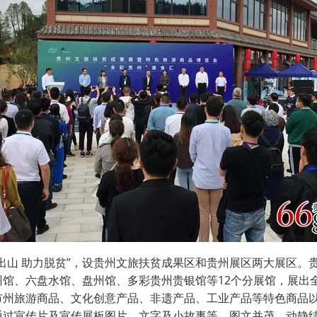
出山 助力脱贫”，设贵州文旅扶贫成果区和贵州展区两大展区。贵
馆、六盘水馆、盘州馆、多彩贵州贵银馆等12个分展馆，展出全
市州旅游商品、文化创意产品、非遗产品、工业产品等特色商品
通过宣传片及宣传展板图片、文字及小故事等，图文并茂、动静