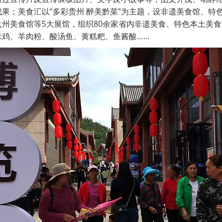
果；美食汇以“多彩贵州 醉美黔菜”为主题，设非遗美食馆、特
州美食馆等5大展馆，组织80余家省内非遗美食、特色本土美
米鸡、羊肉粉、酸汤鱼、黄糕粑、鱼酱酸……