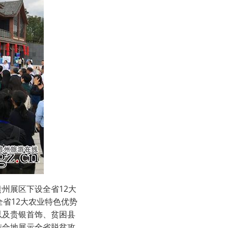
州展区下设全省12大
省12大农业特色优势
以及贵银首饰、贫困县
结合地展示全省脱贫攻