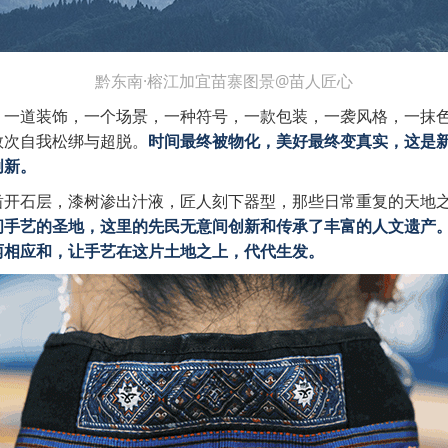
黔东南·榕江加宜苗寨图景@苗人匠心
？一道装饰，一个场景，一种符号，一款包装，一袭风格，一抹
数次自我松绑与超脱。
时间最终被物化，美好最终变真实，这是
创新。
凿开石层，漆树渗出汁液，匠人刻下器型，那些日常重复的天地
间手艺的圣地，这里的先民无意间创新和传承了丰富的人文遗产
两相应和，让手艺在这片土地之上，代代生发。